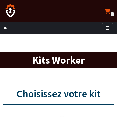
Aller
0
au
contenu
Kits Worker
Choisissez votre kit