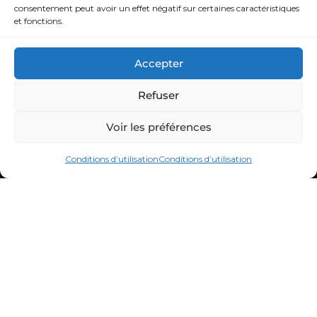
consentement peut avoir un effet négatif sur certaines caractéristiques
Retour et remboursement
et fonctions.
Paiement sécurisé
Service client
Accepter
Rotovan®
Refuser
Notre histoire
Voir les préférences
Revendeurs
Restons en contact
Conditions d’utilisation
Conditions d’utilisation
Revendeurs
Informations
Mentions légales
Politique de confidentialité
Conditions générales de vente