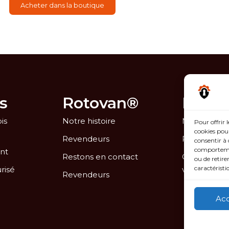
Acheter dans la boutique
s
Rotovan®
Infor
is
Notre histoire
Mentions lé
Pour offrir 
cookies pour
Revendeurs
Politique de
consentir à 
comportement
nt
Restons en contact
Conditions 
ou de retire
caractéristi
risé
vente
Revendeurs
Ac